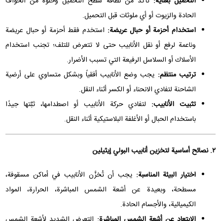
التحميل بعناية:
تأكد من نظافة سطح التحميل وخلوه من الحواف
الحادة والزيوت أو أي ملوثات قبل التحميل.
استخدام أحزمة أو حبال عريضة:
استخدم فقط أحزمة أو حبال عريضة
وناعمة لرفع أو نقل الأنابيب حتى لا تتعرض للتلف؛ تجنب استخدام
الأسلاك أو السلاسل الرفيعة التي تسبب الأضرار.
ترتيب منتظم:
يجب وضع الأنابيب أفقياً وبشكل متساوي على أرضية
الشاحنة لتفادي الانحناء أو الكسر أثناء النقل.
تثبيت الأنابيب:
لتفادي حركة الأنابيب أو اصطدامها، ثبِّتها جيدًا
باستخدام الحبال أو الأغلفة البلاستيكية أثناء النقل.
٢. نصائح أساسية لتخزين أنابيب البولي إيثيلين
اختيار البيئة المناسبة:
يجب أن تُخزَّن الأنابيب في أماكن مسقوفة،
مسطحة، وبعيدة عن أشعة الشمس المباشرة، الحرارة، المواد
الكيميائية، والأجسام الحادة.
الابتعاد عن أشعة الشمس المباشرة:
التعرض الشديد لأشعة الشمس