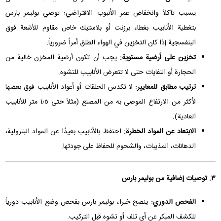
يسبب تآكلاً وانخفاض عمر الأنبوب الافتراضي؛ توصي بوليمر بارس
بتغطية الأنابيب بغطاء برزنت أو بلاستيك خاص مقاوم للأشعة فوق
البنفسجية إذا كان التخزين في الهواء الطلق أمراً ضرورياً.
تخزين على أرضية مستوية:
يجب أن تكون أرضية المخزن خالية من
الحجارة أو النفايات حتى لا تتعرض الأنابيب للتشوه.
ترتيب مطابق للمعايير:
لا تكدس الحلقات أو أعواد الأنابيب فوق بعضها
لأكثر من الارتفاع الموصى به من المصنع (مثلاً حتى ١٫٥ متر للأنابيب
العادية).
الابتعاد عن المواد الخطرة:
احتفظ بالأنابيب بعيدًا عن المواد البترولية،
الدهانات، المذيبات، والشحوم للحفاظ على جودتها.
٣. توصيات إضافية من بوليمر بارس
الفحص الدوري:
ينصح خبراء بوليمر بارس بفحص وضع الأنابيب دورياً
للكشف المبكر عن أي تلف أو تشوه قبل التركيب.