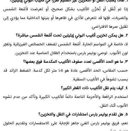
١. لماذا يسبب النقل أو التخزين غير السليم ضررًا في أنابيب البولي إيثيلين؟
إذا لم تُنقَل أو تُخزَّن الأنابيب بشكل صحيح، أو تعرضت لأشعة الشمس
والضربات، فإنها قد تتعرض للأذى في ظاهرها أو بنيتها الداخلية مما يؤدي إلى
تقليل عمرها الافتراضي.
٢. هل يمكن تخزين أنابيب البولي إيثيلين تحت أشعة الشمس مباشرة؟
لا، خاصة في المواسم الحارة. أشعة الشمس تضعف الخصائص الفيزيائية وتغيّر
لون الأنبوب. توصي بوليمر بارس باستخدام الظلال المناسبة عند التخزين.
٣. ما هو الحد الأقصى لعدد صفوف الأنابيب المكدسة فوق بعضها؟
حسب المقاس، الحد الأقصى عادة هو ١٫٥ متر لكل كدسة. الضغط الزائد قد
يسبب تشوهاً في الأنابيب السفلية.
٤. كيف يتم نقل الأنابيب ذات القطر الكبير؟
استخدم الرافعة والأحزمة الناعمة دائماً للأنابيب الكبيرة وتأكد من عدم تشوه
الأنبوب أثناء النقل.
٥. هل تقدم بوليمر بارس استشارات في النقل والتخزين؟
نعم، فريق بوليمر بارس الفني جاهز للإجابة على الاستفسارات وتقديم الحلول